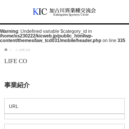
Warning
: Undefined variable $category_id in
/home/xs230222/kicweb.jp/public_html/wp-
content/themes/law_tcd031/mobile/header.php
on line
335
ホーム
LIFE CO
LIFE CO
事業紹介
URL